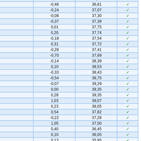
-0,46
36,61
✓
-0,24
37,07
✓
-0,08
37,30
✓
-0,37
37,39
✓
0,01
37,75
✓
0,20
37,74
✓
-0,18
37,54
✓
0,31
37,72
✓
-0,28
37,41
✓
-0,70
37,69
✓
-0,14
38,39
✓
0,10
38,53
✓
-0,33
38,43
✓
-0,54
38,75
✓
-0,07
39,29
✓
0,00
39,35
✓
0,28
39,35
✓
1,03
39,07
✓
0,23
38,05
✓
0,54
37,82
✓
-0,22
37,28
✓
1,05
37,50
✓
0,40
36,45
✓
0,10
36,05
✓
0,13
35,95
✓