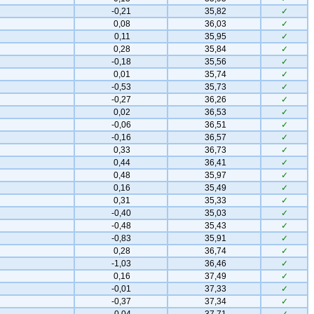
-0,21
35,82
✓
0,08
36,03
✓
0,11
35,95
✓
0,28
35,84
✓
-0,18
35,56
✓
0,01
35,74
✓
-0,53
35,73
✓
-0,27
36,26
✓
0,02
36,53
✓
-0,06
36,51
✓
-0,16
36,57
✓
0,33
36,73
✓
0,44
36,41
✓
0,48
35,97
✓
0,16
35,49
✓
0,31
35,33
✓
-0,40
35,03
✓
-0,48
35,43
✓
-0,83
35,91
✓
0,28
36,74
✓
-1,03
36,46
✓
0,16
37,49
✓
-0,01
37,33
✓
-0,37
37,34
✓