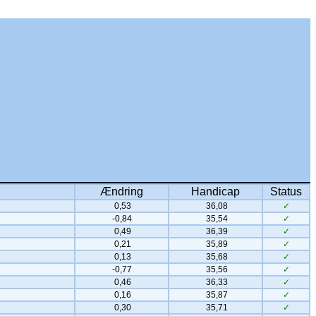
Ændring
Handicap
Status
0,53
36,08
✓
-0,84
35,54
✓
0,49
36,39
✓
0,21
35,89
✓
0,13
35,68
✓
-0,77
35,56
✓
0,46
36,33
✓
0,16
35,87
✓
0,30
35,71
✓