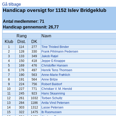
Gå tilbage
Handicap oversigt for 1152 Islev Bridgeklub
Antal medlemmer: 71
Handicap gennemsnit: 26,77
Rang
Navn
Klub
Dist.
DK
1
114
277
Tine Thisted Binder
2
128
330
Frank Pihlmann Pedersen
3
133
349
Jakob Røjel
4
150
418
Jeppe G Knappe
5
169
476
Christoffer Hansen
6
176
497
Henrik Tens Thomsen
7
190
563
Anne-Marie Frøhlich
8
191
564
Anne Britze
9
224
756
Robert Baldorf
10
227
771
Christian V. M. Herold
11
245
923
Hans Skaanning
12
261
1032
Torben Schultz
13
284
1186
Anita Vind Petersen
14
303
1312
Lasse Petersen
15
322
1475
Ib Rasmussen