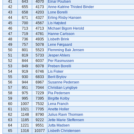
41
643
4070
Einar Poulsen
42
655
4173
Anne-Katrine Thisted Binder
43
658
4203
Lone Borelli
44
671
4327
Erling Risby Hansen
45
700
4567
Lis Højsted
46
713
4713
Michael Bigom Herold
47
719
4781
Hanne Carlsson
48
736
4935
Lisbeth Brink
49
757
5078
Lene Førgaard
50
801
5523
Flemming Bak Jensen
51
819
5733
Jesper Ahlers
52
844
6037
Per Rasmussen
53
849
6078
Preben Borelli
54
919
6746
Lis Fisker
55
930
6833
Berit Brylov
56
944
6967
Susanne Pedersen
57
951
7044
Christian Lyngbye
58
975
7229
Pia Pedersen
59
995
7395
Birgitte Kolby
60
1007
7532
Lena Franch
61
1021
7705
Anette Holler
62
1148
8790
Julius Ravn Thomsen
63
1185
9222
Jette Marie Steffensen
64
1221
9551
Jutta Madsen
65
1316
10377
Lisbeth Christensen