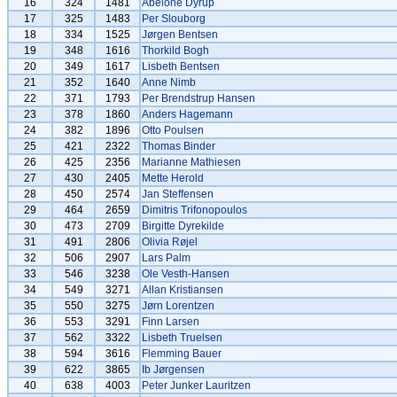
16
324
1481
Abelone Dyrup
17
325
1483
Per Slouborg
18
334
1525
Jørgen Bentsen
19
348
1616
Thorkild Bogh
20
349
1617
Lisbeth Bentsen
21
352
1640
Anne Nimb
22
371
1793
Per Brendstrup Hansen
23
378
1860
Anders Hagemann
24
382
1896
Otto Poulsen
25
421
2322
Thomas Binder
26
425
2356
Marianne Mathiesen
27
430
2405
Mette Herold
28
450
2574
Jan Steffensen
29
464
2659
Dimitris Trifonopoulos
30
473
2709
Birgitte Dyrekilde
31
491
2806
Olivia Røjel
32
506
2907
Lars Palm
33
546
3238
Ole Vesth-Hansen
34
549
3271
Allan Kristiansen
35
550
3275
Jørn Lorentzen
36
553
3291
Finn Larsen
37
562
3322
Lisbeth Truelsen
38
594
3616
Flemming Bauer
39
622
3865
Ib Jørgensen
40
638
4003
Peter Junker Lauritzen