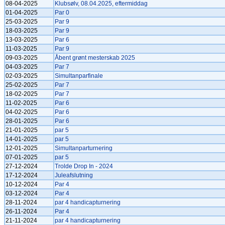
08-04-2025
Klubsølv, 08.04.2025, eftermiddag
01-04-2025
Par 0
25-03-2025
Par 9
18-03-2025
Par 9
13-03-2025
Par 6
11-03-2025
Par 9
09-03-2025
Åbent grønt mesterskab 2025
04-03-2025
Par 7
02-03-2025
Simultanparfinale
25-02-2025
Par 7
18-02-2025
Par 7
11-02-2025
Par 6
04-02-2025
Par 6
28-01-2025
Par 6
21-01-2025
par 5
14-01-2025
par 5
12-01-2025
Simultanparturnering
07-01-2025
par 5
27-12-2024
Trolde Drop In - 2024
17-12-2024
Juleafslutning
10-12-2024
Par 4
03-12-2024
Par 4
28-11-2024
par 4 handicapturnering
26-11-2024
Par 4
21-11-2024
par 4 handicapturnering