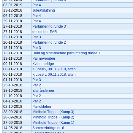
03-01-2019
Par 4
13-12-2018
Juleafslutning
06-12-2018
Par 4
29-11-2018
Par 4
27-11-2018
Parturnering runde 3
27-11-2018
december-PAR
22-11-2018
Par 3
20-11-2018
Parturnering runde 2
15-11-2018
Par 3
13-11-2018
Hold og sideløbende parturnering runde 1
13-11-2018
Par november
09-11-2018
Kvindebridge
08-11-2018
Klubsølv, 08.11.2018, aften
06-11-2018
Klubsølv, 06.11.2018, aften
01-11-2018
Par 3
25-10-2018
Par 2
18-10-2018
Efterårsferien
11-10-2018
Par 2
04-10-2018
Par 2
02-10-2018
Par-oktober
28-09-2018
Minihold Trippel (Kamp 3)
28-09-2018
Minihold Trippel (Kamp 2)
27-09-2018
Minihold Trippel (Kamp 1)
14-05-2018
Sommerbridge nr. 6