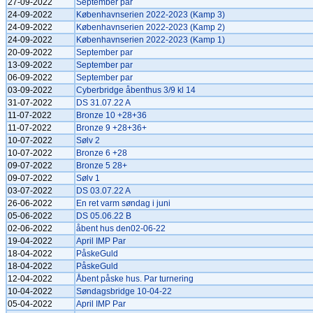
27-09-2022
September par
24-09-2022
Københavnserien 2022-2023 (Kamp 3)
24-09-2022
Københavnserien 2022-2023 (Kamp 2)
24-09-2022
Københavnserien 2022-2023 (Kamp 1)
20-09-2022
September par
13-09-2022
September par
06-09-2022
September par
03-09-2022
Cyberbridge åbenthus 3/9 kl 14
31-07-2022
DS 31.07.22 A
11-07-2022
Bronze 10 +28+36
11-07-2022
Bronze 9 +28+36+
10-07-2022
Sølv 2
10-07-2022
Bronze 6 +28
09-07-2022
Bronze 5 28+
09-07-2022
Sølv 1
03-07-2022
DS 03.07.22 A
26-06-2022
En ret varm søndag i juni
05-06-2022
DS 05.06.22 B
02-06-2022
åbent hus den02-06-22
19-04-2022
April IMP Par
18-04-2022
PåskeGuld
18-04-2022
PåskeGuld
12-04-2022
Åbent påske hus. Par turnering
10-04-2022
Søndagsbridge 10-04-22
05-04-2022
April IMP Par