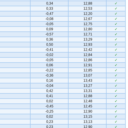
0,34
12,88
✓
0,33
12,53
✓
-0,47
12,20
✓
-0,08
12,67
✓
-0,05
12,75
✓
0,09
12,80
✓
-0,57
12,71
✓
0,36
13,29
✓
0,50
12,93
✓
-0,41
12,42
✓
-0,02
12,84
✓
-0,05
12,86
✓
0,06
12,91
✓
-0,22
12,85
✓
-0,36
13,07
✓
0,16
13,43
✓
-0,04
13,27
✓
0,42
13,31
✓
0,41
12,88
✓
0,02
12,48
✓
-0,45
12,45
✓
-0,25
12,90
✓
0,02
13,15
✓
0,23
13,13
✓
0,23
12,90
✓