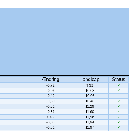
Ændring
Handicap
Status
-0,72
9,32
✓
-0,03
10,03
✓
-0,42
10,06
✓
-0,80
10,48
✓
-0,31
11,29
✓
-0,36
11,60
✓
0,02
11,96
✓
-0,03
11,94
✓
-0,81
11,97
✓