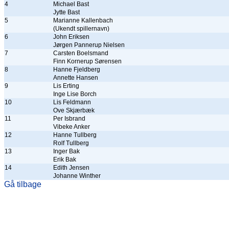
4
Michael Bast
Jytte Bast
5
Marianne Kallenbach
(Ukendt spillernavn)
6
John Eriksen
Jørgen Pannerup Nielsen
7
Carsten Boelsmand
Finn Kornerup Sørensen
8
Hanne Fjeldberg
Annette Hansen
9
Lis Erting
Inge Lise Borch
10
Lis Feldmann
Ove Skjærbæk
11
Per Isbrand
Vibeke Anker
12
Hanne Tullberg
Rolf Tullberg
13
Inger Bak
Erik Bak
14
Edith Jensen
Johanne Winther
Gå tilbage