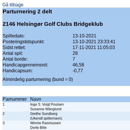
Gå tilbage
Parturnering 2 delt
2146 Helsingør Golf Clubs Bridgeklub
Spilledato:
13-10-2021
Posteringstidspunkt:
13-10-2021 23:33:41
Sidst rettet:
17-11-2021 11:05:03
Antal spil:
28
Antal borde:
7
Handicapgennemsnit:
46,58
Handicapsum:
-0,77
Almindelig parturnering (bund = 0)
Parnummer
Navn
1
Inge S. Voigt Poulsen
Susanne Wänglund
2
Grethe Sundberg
(Ukendt spillernavn)
3
Winnie Rasmussen
Dorte Bille