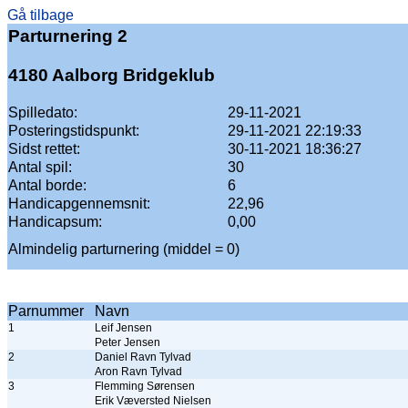
Gå tilbage
Parturnering 2
4180 Aalborg Bridgeklub
Spilledato:
29-11-2021
Posteringstidspunkt:
29-11-2021 22:19:33
Sidst rettet:
30-11-2021 18:36:27
Antal spil:
30
Antal borde:
6
Handicapgennemsnit:
22,96
Handicapsum:
0,00
Almindelig parturnering (middel = 0)
Parnummer
Navn
1
Leif Jensen
Peter Jensen
2
Daniel Ravn Tylvad
Aron Ravn Tylvad
3
Flemming Sørensen
Erik Væversted Nielsen