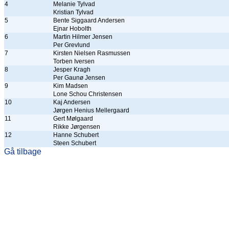
4
Melanie Tylvad
Kristian Tylvad
5
Bente Siggaard Andersen
Ejnar Hobolth
6
Martin Hilmer Jensen
Per Grevlund
7
Kirsten Nielsen Rasmussen
Torben Iversen
8
Jesper Kragh
Per Gaunø Jensen
9
Kim Madsen
Lone Schou Christensen
10
Kaj Andersen
Jørgen Henius Mellergaard
11
Gert Mølgaard
Rikke Jørgensen
12
Hanne Schubert
Steen Schubert
Gå tilbage