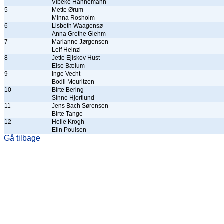
Vibeke Hahnemann
5
Mette Ørum
Minna Rosholm
6
Lisbeth Waagensø
Anna Grethe Giehm
7
Marianne Jørgensen
Leif Heinzl
8
Jette Ejlskov Hust
Else Bælum
9
Inge Vecht
Bodil Mouritzen
10
Birte Bering
Sinne Hjortlund
11
Jens Bach Sørensen
Birte Tange
12
Helle Krogh
Elin Poulsen
Gå tilbage