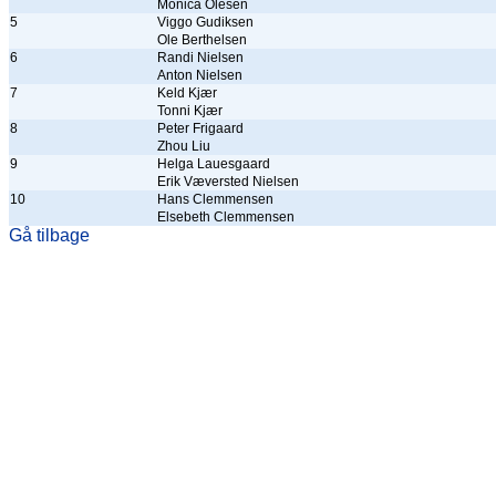
Monica Olesen
5
Viggo Gudiksen
Ole Berthelsen
6
Randi Nielsen
Anton Nielsen
7
Keld Kjær
Tonni Kjær
8
Peter Frigaard
Zhou Liu
9
Helga Lauesgaard
Erik Væversted Nielsen
10
Hans Clemmensen
Elsebeth Clemmensen
Gå tilbage