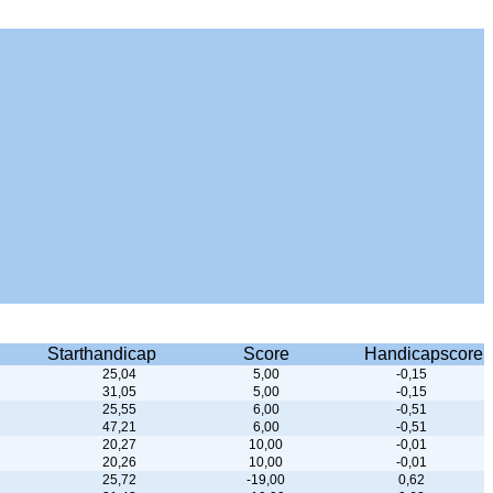
Starthandicap
Score
Handicapscore
25,04
5,00
-0,15
31,05
5,00
-0,15
25,55
6,00
-0,51
47,21
6,00
-0,51
20,27
10,00
-0,01
20,26
10,00
-0,01
25,72
-19,00
0,62