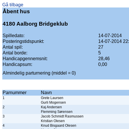
Gå tilbage
Åbent hus
4180 Aalborg Bridgeklub
Spilledato:
14-07-2014
Posteringstidspunkt:
14-07-2014 22
Antal spil:
27
Antal borde:
5
Handicapgennemsnit:
28,46
Handicapsum:
0,00
Almindelig parturnering (middel = 0)
Parnummer
Navn
1
Grete Laursen
Gurli Mogensen
2
Kaj Andersen
Flemming Sørensen
3
Jacob Schmidt Rasmussen
Kristian Olesen
4
Knud Bisgaard Olesen