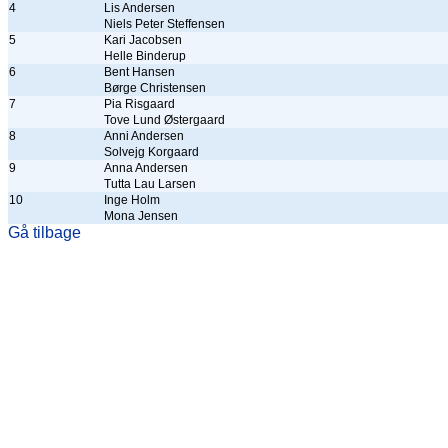
4
Lis Andersen
Niels Peter Steffensen
5
Kari Jacobsen
Helle Binderup
6
Bent Hansen
Børge Christensen
7
Pia Risgaard
Tove Lund Østergaard
8
Anni Andersen
Solvejg Korgaard
9
Anna Andersen
Tutta Lau Larsen
10
Inge Holm
Mona Jensen
Gå tilbage