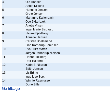
4
Ole Hansen
Annie Klitlund
5
Henning Jensen
Grete Jensen
6
Marianne Kallenbach
Ove Skjærbæk
7
Anette Vilsen
Inger Marie Bisgaard
8
Hanne Fjeldberg
Annette Hansen
9
Carsten Boelsmand
Finn Kornerup Sørensen
10
Eva Briks Mørch
Jørgen Pannerup Nielsen
11
Hanne Tullberg
Rolf Tullberg
12
Karin B. Nilsson
Edith Jensen
13
Lis Erting
Inge Lise Borch
14
Winnie Rasmussen
Dorte Bille
Gå tilbage