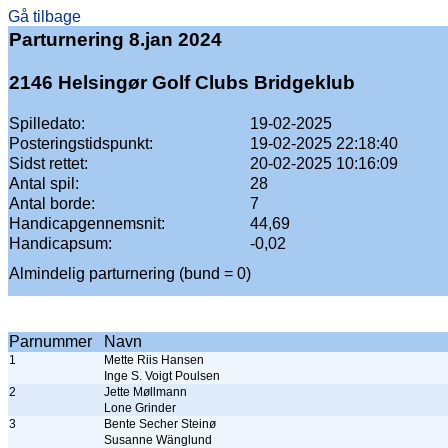
Gå tilbage
Parturnering 8.jan 2024
2146 Helsingør Golf Clubs Bridgeklub
Spilledato:
19-02-2025
Posteringstidspunkt:
19-02-2025 22:18:40
Sidst rettet:
20-02-2025 10:16:09
Antal spil:
28
Antal borde:
7
Handicapgennemsnit:
44,69
Handicapsum:
-0,02
Almindelig parturnering (bund = 0)
Parnummer
Navn
1
Mette Riis Hansen
Inge S. Voigt Poulsen
2
Jette Møllmann
Lone Grinder
3
Bente Secher Steinø
Susanne Wänglund