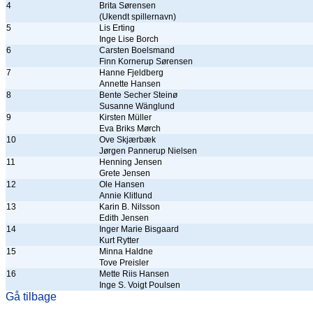
4
Brita Sørensen
(Ukendt spillernavn)
5
Lis Erting
Inge Lise Borch
6
Carsten Boelsmand
Finn Kornerup Sørensen
7
Hanne Fjeldberg
Annette Hansen
8
Bente Secher Steinø
Susanne Wänglund
9
Kirsten Müller
Eva Briks Mørch
10
Ove Skjærbæk
Jørgen Pannerup Nielsen
11
Henning Jensen
Grete Jensen
12
Ole Hansen
Annie Klitlund
13
Karin B. Nilsson
Edith Jensen
14
Inger Marie Bisgaard
Kurt Rytter
15
Minna Haldne
Tove Preisler
16
Mette Riis Hansen
Inge S. Voigt Poulsen
Gå tilbage