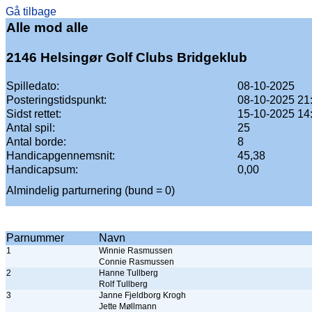
Gå tilbage
Alle mod alle
2146 Helsingør Golf Clubs Bridgeklub
Spilledato:
08-10-2025
Posteringstidspunkt:
08-10-2025 21
Sidst rettet:
15-10-2025 14
Antal spil:
25
Antal borde:
8
Handicapgennemsnit:
45,38
Handicapsum:
0,00
Almindelig parturnering (bund = 0)
Parnummer
Navn
1
Winnie Rasmussen
Connie Rasmussen
2
Hanne Tullberg
Rolf Tullberg
3
Janne Fjeldborg Krogh
Jette Møllmann