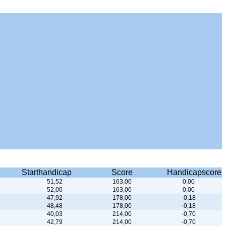
Starthandicap
Score
Handicapscore
51,52
163,00
0,00
52,00
163,00
0,00
47,92
178,00
-0,18
48,48
178,00
-0,18
40,03
214,00
-0,70
42,79
214,00
-0,70