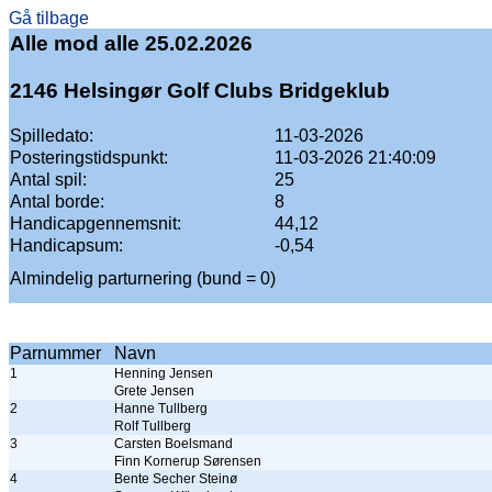
Gå tilbage
Alle mod alle 25.02.2026
2146 Helsingør Golf Clubs Bridgeklub
Spilledato:
11-03-2026
Posteringstidspunkt:
11-03-2026 21:40:09
Antal spil:
25
Antal borde:
8
Handicapgennemsnit:
44,12
Handicapsum:
-0,54
Almindelig parturnering (bund = 0)
Parnummer
Navn
1
Henning Jensen
Grete Jensen
2
Hanne Tullberg
Rolf Tullberg
3
Carsten Boelsmand
Finn Kornerup Sørensen
4
Bente Secher Steinø