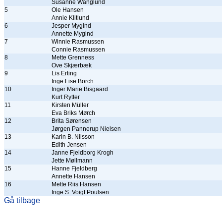
Susanne Wänglund
5
Ole Hansen
Annie Klitlund
6
Jesper Mygind
Annette Mygind
7
Winnie Rasmussen
Connie Rasmussen
8
Mette Grenness
Ove Skjærbæk
9
Lis Erting
Inge Lise Borch
10
Inger Marie Bisgaard
Kurt Rytter
11
Kirsten Müller
Eva Briks Mørch
12
Brita Sørensen
Jørgen Pannerup Nielsen
13
Karin B. Nilsson
Edith Jensen
14
Janne Fjeldborg Krogh
Jette Møllmann
15
Hanne Fjeldberg
Annette Hansen
16
Mette Riis Hansen
Inge S. Voigt Poulsen
Gå tilbage