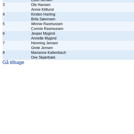
Edith Jensen
3
Ole Hansen
Annie Klitlund
4
Kirsten Harling
Brita Sørensen
5
Winnie Rasmussen
Connie Rasmussen
6
Jesper Mygind
Annette Mygind
7
Henning Jensen
Grete Jensen
8
Marianne Kallenbach
Ove Skjærbæk
Gå tilbage