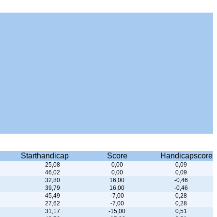
Starthandicap
Score
Handicapscore
25,08
0,00
0,09
46,02
0,00
0,09
32,80
16,00
-0,46
39,79
16,00
-0,46
45,49
-7,00
0,28
27,62
-7,00
0,28
31,17
-15,00
0,51