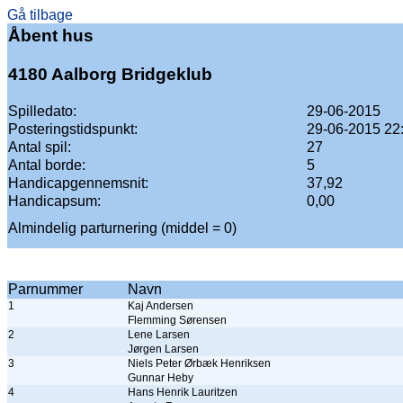
Gå tilbage
Åbent hus
4180 Aalborg Bridgeklub
Spilledato:
29-06-2015
Posteringstidspunkt:
29-06-2015 22
Antal spil:
27
Antal borde:
5
Handicapgennemsnit:
37,92
Handicapsum:
0,00
Almindelig parturnering (middel = 0)
Parnummer
Navn
1
Kaj Andersen
Flemming Sørensen
2
Lene Larsen
Jørgen Larsen
3
Niels Peter Ørbæk Henriksen
Gunnar Heby
4
Hans Henrik Lauritzen