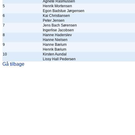
Agnete Rasmussen
5
Henrik Mortensen
Egon Badstue Jørgensen
6
Kai Christiansen
Peter Jensen
7
Jens Bach Sørensen
Ingerlise Jacobsen
8
Hanne Haderslev
Hanne Nielsen
9
Hanne Bælum
Henrik Bælum
10
Kirsten Aundal
Lissy Hall Pedersen
Gå tilbage