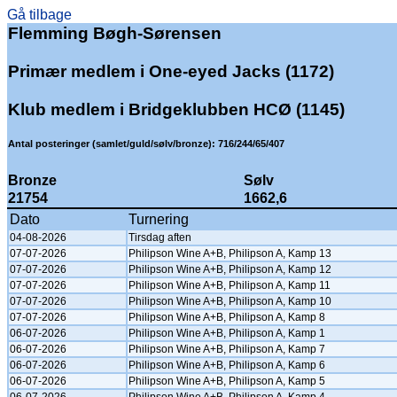
Gå tilbage
Flemming Bøgh-Sørensen
Primær medlem i One-eyed Jacks (1172)
Klub medlem i Bridgeklubben HCØ (1145)
Antal posteringer (samlet/guld/sølv/bronze): 716/244/65/407
Bronze
Sølv
21754
1662,6
Dato
Turnering
04-08-2026
Tirsdag aften
07-07-2026
Philipson Wine A+B, Philipson A, Kamp 13
07-07-2026
Philipson Wine A+B, Philipson A, Kamp 12
07-07-2026
Philipson Wine A+B, Philipson A, Kamp 11
07-07-2026
Philipson Wine A+B, Philipson A, Kamp 10
07-07-2026
Philipson Wine A+B, Philipson A, Kamp 8
06-07-2026
Philipson Wine A+B, Philipson A, Kamp 1
06-07-2026
Philipson Wine A+B, Philipson A, Kamp 7
06-07-2026
Philipson Wine A+B, Philipson A, Kamp 6
06-07-2026
Philipson Wine A+B, Philipson A, Kamp 5