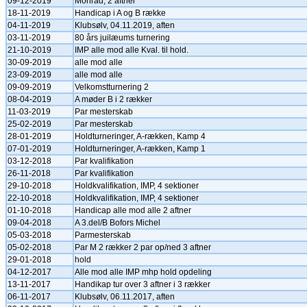
09-12-2019
Monrad, 2 aftner
18-11-2019
Handicap i A og B række
04-11-2019
Klubsølv, 04.11.2019, aften
03-11-2019
80 års juilæums turnering
21-10-2019
IMP alle mod alle Kval. til hold.
30-09-2019
alle mod alle
23-09-2019
alle mod alle
09-09-2019
Velkomstturnering 2
08-04-2019
A møder B i 2 rækker
11-03-2019
Par mesterskab
25-02-2019
Par mesterskab
28-01-2019
Holdturneringer, A-rækken, Kamp 4
07-01-2019
Holdturneringer, A-rækken, Kamp 1
03-12-2018
Par kvalifikation
26-11-2018
Par kvalifikation
29-10-2018
Holdkvalifikation, IMP, 4 sektioner
22-10-2018
Holdkvalifikation, IMP, 4 sektioner
01-10-2018
Handicap alle mod alle 2 aftner
09-04-2018
A 3.del/B Bofors Michel
05-03-2018
Parmesterskab
05-02-2018
Par M 2 rækker 2 par op/ned 3 aftner
29-01-2018
hold
04-12-2017
Alle mod alle IMP mhp hold opdeling
13-11-2017
Handikap tur over 3 aftner i 3 rækker
06-11-2017
Klubsølv, 06.11.2017, aften