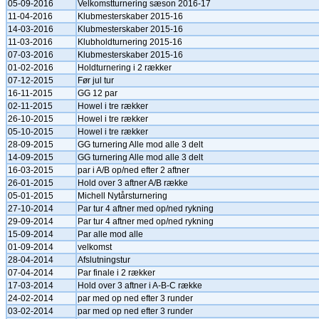
05-09-2016
Velkomstturnering sæson 2016-17
11-04-2016
Klubmesterskaber 2015-16
14-03-2016
Klubmesterskaber 2015-16
11-03-2016
Klubholdturnering 2015-16
07-03-2016
Klubmesterskaber 2015-16
01-02-2016
Holdturnering i 2 rækker
07-12-2015
Før jul tur
16-11-2015
GG 12 par
02-11-2015
Howel i tre rækker
26-10-2015
Howel i tre rækker
05-10-2015
Howel i tre rækker
28-09-2015
GG turnering Alle mod alle 3 delt
14-09-2015
GG turnering Alle mod alle 3 delt
16-03-2015
par i A/B op/ned efter 2 aftner
26-01-2015
Hold over 3 aftner A/B række
05-01-2015
Michell Nytårsturnering
27-10-2014
Par tur 4 aftner med op/ned rykning
29-09-2014
Par tur 4 aftner med op/ned rykning
15-09-2014
Par alle mod alle
01-09-2014
velkomst
28-04-2014
Afslutningstur
07-04-2014
Par finale i 2 rækker
17-03-2014
Hold over 3 aftner i A-B-C række
24-02-2014
par med op ned efter 3 runder
03-02-2014
par med op ned efter 3 runder