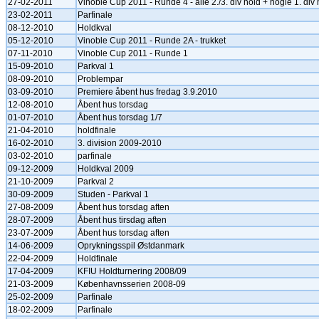
27-02-2011
Vinoble Cup 2011 - Runde 4 - alle 2./3. div hold + nogle 1. div 
23-02-2011
Parfinale
08-12-2010
Holdkval
05-12-2010
Vinoble Cup 2011 - Runde 2A - trukket
07-11-2010
Vinoble Cup 2011 - Runde 1
15-09-2010
Parkval 1
08-09-2010
Problempar
03-09-2010
Premiere åbent hus fredag 3.9.2010
12-08-2010
Åbent hus torsdag
01-07-2010
Åbent hus torsdag 1/7
21-04-2010
holdfinale
16-02-2010
3. division 2009-2010
03-02-2010
parfinale
09-12-2009
Holdkval 2009
21-10-2009
Parkval 2
30-09-2009
Studen - Parkval 1
27-08-2009
Åbent hus torsdag aften
28-07-2009
Åbent hus tirsdag aften
23-07-2009
Åbent hus torsdag aften
14-06-2009
Oprykningsspil Østdanmark
22-04-2009
Holdfinale
17-04-2009
KFIU Holdturnering 2008/09
21-03-2009
Københavnsserien 2008-09
25-02-2009
Parfinale
18-02-2009
Parfinale