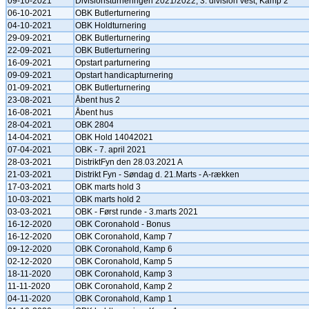
09-10-2021
Divisionsturneringen 2021/2022, 3. division vest, Kamp 2
06-10-2021
OBK Butlerturnering
04-10-2021
OBK Holdturnering
29-09-2021
OBK Butlerturnering
22-09-2021
OBK Butlerturnering
16-09-2021
Opstart parturnering
09-09-2021
Opstart handicapturnering
01-09-2021
OBK Butlerturnering
23-08-2021
Åbent hus 2
16-08-2021
Åbent hus
28-04-2021
OBK 2804
14-04-2021
OBK Hold 14042021
07-04-2021
OBK - 7. april 2021
28-03-2021
DistriktFyn den 28.03.2021 A
21-03-2021
Distrikt Fyn - Søndag d. 21.Marts - A-rækken
17-03-2021
OBK marts hold 3
10-03-2021
OBK marts hold 2
03-03-2021
OBK - Først runde - 3.marts 2021
16-12-2020
OBK Coronahold - Bonus
16-12-2020
OBK Coronahold, Kamp 7
09-12-2020
OBK Coronahold, Kamp 6
02-12-2020
OBK Coronahold, Kamp 5
18-11-2020
OBK Coronahold, Kamp 3
11-11-2020
OBK Coronahold, Kamp 2
04-11-2020
OBK Coronahold, Kamp 1