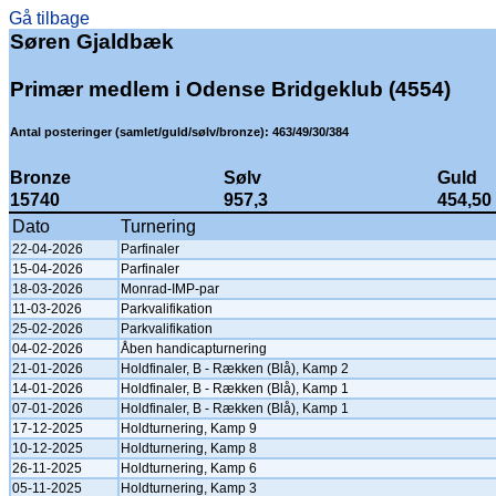
Gå tilbage
Søren Gjaldbæk
Primær medlem i Odense Bridgeklub (4554)
Antal posteringer (samlet/guld/sølv/bronze): 463/49/30/384
Bronze
Sølv
Guld
15740
957,3
454,50
Dato
Turnering
22-04-2026
Parfinaler
15-04-2026
Parfinaler
18-03-2026
Monrad-IMP-par
11-03-2026
Parkvalifikation
25-02-2026
Parkvalifikation
04-02-2026
Åben handicapturnering
21-01-2026
Holdfinaler, B - Rækken (Blå), Kamp 2
14-01-2026
Holdfinaler, B - Rækken (Blå), Kamp 1
07-01-2026
Holdfinaler, B - Rækken (Blå), Kamp 1
17-12-2025
Holdturnering, Kamp 9
10-12-2025
Holdturnering, Kamp 8
26-11-2025
Holdturnering, Kamp 6
05-11-2025
Holdturnering, Kamp 3