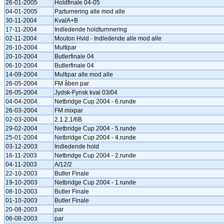
26-01-2005
Holdfinale 04-05
04-01-2005
Parturnering alle mod alle
30-11-2004
KvalA+B
17-11-2004
Indledende holdturnnering
02-11-2004
Mouton Hvid - Indledende alle mod alle
26-10-2004
Multipar
20-10-2004
Butlerfinale 04
06-10-2004
Butlerfinale 04
14-09-2004
Multipar alle mod alle
26-05-2004
FM åben par
26-05-2004
Jydsk-Fynsk kval 03/04
04-04-2004
Netbridge Cup 2004 - 6.runde
26-03-2004
FM mixpar
02-03-2004
2.1.2.1/6B
29-02-2004
Netbridge Cup 2004 - 5.runde
25-01-2004
Netbridge Cup 2004 - 4.runde
03-12-2003
Indledende hold
16-11-2003
Netbridge Cup 2004 - 2.runde
04-11-2003
A/12/2
22-10-2003
Butler Finale
19-10-2003
Netbridge Cup 2004 - 1.runde
08-10-2003
Butler Finale
01-10-2003
Butler Finale
20-08-2003
par
06-08-2003
par