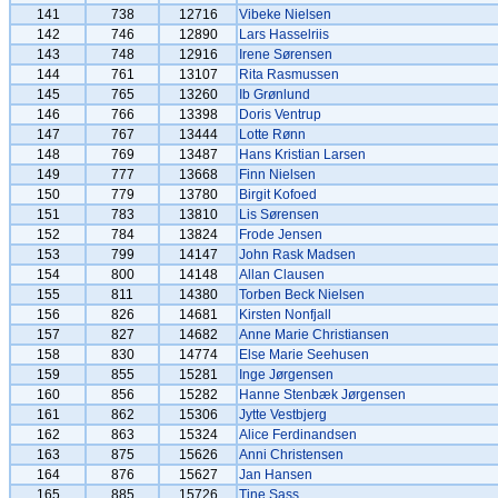
141
738
12716
Vibeke Nielsen
142
746
12890
Lars Hasselriis
143
748
12916
Irene Sørensen
144
761
13107
Rita Rasmussen
145
765
13260
Ib Grønlund
146
766
13398
Doris Ventrup
147
767
13444
Lotte Rønn
148
769
13487
Hans Kristian Larsen
149
777
13668
Finn Nielsen
150
779
13780
Birgit Kofoed
151
783
13810
Lis Sørensen
152
784
13824
Frode Jensen
153
799
14147
John Rask Madsen
154
800
14148
Allan Clausen
155
811
14380
Torben Beck Nielsen
156
826
14681
Kirsten Nonfjall
157
827
14682
Anne Marie Christiansen
158
830
14774
Else Marie Seehusen
159
855
15281
Inge Jørgensen
160
856
15282
Hanne Stenbæk Jørgensen
161
862
15306
Jytte Vestbjerg
162
863
15324
Alice Ferdinandsen
163
875
15626
Anni Christensen
164
876
15627
Jan Hansen
165
885
15726
Tine Sass