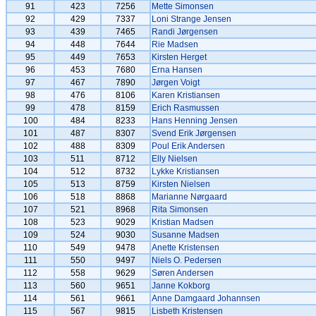
91
423
7256
Mette Simonsen
92
429
7337
Loni Strange Jensen
93
439
7465
Randi Jørgensen
94
448
7644
Rie Madsen
95
449
7653
Kirsten Herget
96
453
7680
Erna Hansen
97
467
7890
Jørgen Voigt
98
476
8106
Karen Kristiansen
99
478
8159
Erich Rasmussen
100
484
8233
Hans Henning Jensen
101
487
8307
Svend Erik Jørgensen
102
488
8309
Poul Erik Andersen
103
511
8712
Elly Nielsen
104
512
8732
Lykke Kristiansen
105
513
8759
Kirsten Nielsen
106
518
8868
Marianne Nørgaard
107
521
8968
Rita Simonsen
108
523
9029
Kristian Madsen
109
524
9030
Susanne Madsen
110
549
9478
Anette Kristensen
111
550
9497
Niels O. Pedersen
112
558
9629
Søren Andersen
113
560
9651
Janne Kokborg
114
561
9661
Anne Damgaard Johannsen
115
567
9815
Lisbeth Kristensen