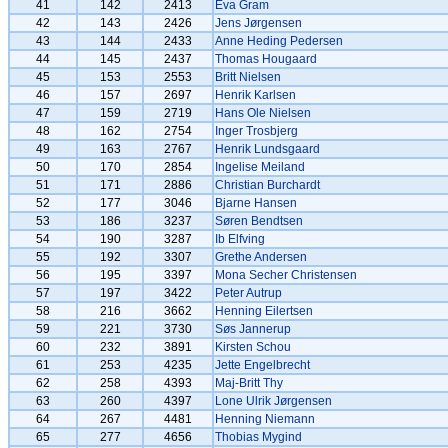
41
142
2413
Eva Gram
42
143
2426
Jens Jørgensen
43
144
2433
Anne Heding Pedersen
44
145
2437
Thomas Hougaard
45
153
2553
Britt Nielsen
46
157
2697
Henrik Karlsen
47
159
2719
Hans Ole Nielsen
48
162
2754
Inger Trosbjerg
49
163
2767
Henrik Lundsgaard
50
170
2854
Ingelise Meiland
51
171
2886
Christian Burchardt
52
177
3046
Bjarne Hansen
53
186
3237
Søren Bendtsen
54
190
3287
Ib Elfving
55
192
3307
Grethe Andersen
56
195
3397
Mona Secher Christensen
57
197
3422
Peter Autrup
58
216
3662
Henning Eilertsen
59
221
3730
Søs Jannerup
60
232
3891
Kirsten Schou
61
253
4235
Jette Engelbrecht
62
258
4393
Maj-Britt Thy
63
260
4397
Lone Ulrik Jørgensen
64
267
4481
Henning Niemann
65
277
4656
Thobias Mygind