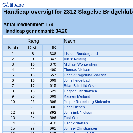
Gå tilbage
Handicap oversigt for 2312 Slagelse Bridgeklub
Antal medlemmer: 174
Handicap gennemsnit: 34,20
Rang
Navn
Klub
Dist.
DK
1
8
338
Lisbeth Søndergaard
2
9
347
Viktor Kolding
3
10
370
Michael Wonterghem
4
11
400
Thomas Nielsen
5
15
557
Henrik Kragelund Madsen
6
16
609
John Heidelbach
7
17
615
Brian Fairchild Olsen
8
18
629
Casper Christiansen
9
20
669
Karsten Meiland
10
28
808
Jesper Rosenberg Stokholm
11
29
836
Hans Olesen
12
33
892
John Erik Nielsen
13
34
896
Poul Olsen
14
35
910
Henrik Nielsen
15
38
961
Johnny Christiansen