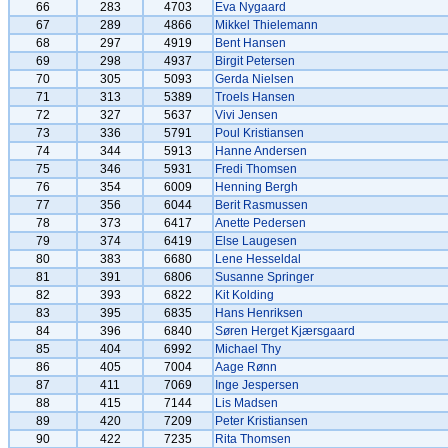
66
283
4703
Eva Nygaard
67
289
4866
Mikkel Thielemann
68
297
4919
Bent Hansen
69
298
4937
Birgit Petersen
70
305
5093
Gerda Nielsen
71
313
5389
Troels Hansen
72
327
5637
Vivi Jensen
73
336
5791
Poul Kristiansen
74
344
5913
Hanne Andersen
75
346
5931
Fredi Thomsen
76
354
6009
Henning Bergh
77
356
6044
Berit Rasmussen
78
373
6417
Anette Pedersen
79
374
6419
Else Laugesen
80
383
6680
Lene Hesseldal
81
391
6806
Susanne Springer
82
393
6822
Kit Kolding
83
395
6835
Hans Henriksen
84
396
6840
Søren Herget Kjærsgaard
85
404
6992
Michael Thy
86
405
7004
Aage Rønn
87
411
7069
Inge Jespersen
88
415
7144
Lis Madsen
89
420
7209
Peter Kristiansen
90
422
7235
Rita Thomsen