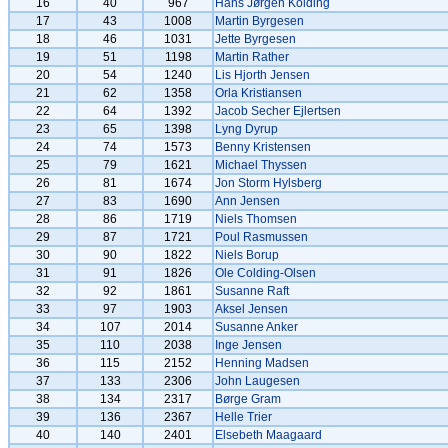
16
40
967
Hans Jørgen Kolding
17
43
1008
Martin Byrgesen
18
46
1031
Jette Byrgesen
19
51
1198
Martin Rather
20
54
1240
Lis Hjorth Jensen
21
62
1358
Orla Kristiansen
22
64
1392
Jacob Secher Ejlertsen
23
65
1398
Lyng Dyrup
24
74
1573
Benny Kristensen
25
79
1621
Michael Thyssen
26
81
1674
Jon Storm Hylsberg
27
83
1690
Ann Jensen
28
86
1719
Niels Thomsen
29
87
1721
Poul Rasmussen
30
90
1822
Niels Borup
31
91
1826
Ole Colding-Olsen
32
92
1861
Susanne Raft
33
97
1903
Aksel Jensen
34
107
2014
Susanne Anker
35
110
2038
Inge Jensen
36
115
2152
Henning Madsen
37
133
2306
John Laugesen
38
134
2317
Børge Gram
39
136
2367
Helle Trier
40
140
2401
Elsebeth Maagaard