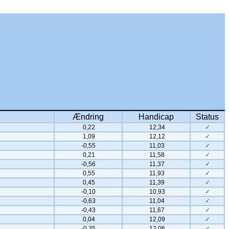
Ændring
Handicap
Status
0,22
12,34
✓
1,09
12,12
✓
-0,55
11,03
✓
0,21
11,58
✓
-0,56
11,37
✓
0,55
11,93
✓
0,45
11,39
✓
-0,10
10,93
✓
-0,63
11,04
✓
-0,43
11,67
✓
0,04
12,09
✓
-0,35
12,06
✓