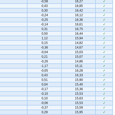
-0,58
16,27
✓
0,43
16,85
✓
0,30
16,42
✓
-0,24
16,12
✓
-0,25
16,36
✓
-0,14
16,61
✓
0,31
16,75
✓
0,50
16,44
✓
1,12
15,94
✓
0,15
14,82
✓
-0,36
14,67
✓
-0,04
15,03
✓
0,21
15,07
✓
-0,26
14,86
✓
-1,17
15,11
✓
-0,05
16,28
✓
0,43
16,33
✓
0,51
15,90
✓
0,04
15,40
✓
-0,17
15,36
✓
-0,10
15,53
✓
0,10
15,63
✓
-0,06
15,53
✓
-0,37
15,59
✓
0,29
15,95
✓