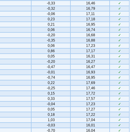
-0,33
16,46
✓
-0,32
16,79
✓
-0,06
17,11
✓
0,23
17,18
✓
0,21
16,95
✓
0,06
16,74
✓
-0,20
16,68
✓
-0,35
16,88
✓
0,06
17,23
✓
0,86
17,17
✓
0,05
16,31
✓
-0,20
16,27
✓
-0,47
16,47
✓
-0,01
16,93
✓
-0,74
16,95
✓
0,22
17,69
✓
-0,25
17,46
✓
0,15
17,72
✓
0,33
17,57
✓
-0,04
17,23
✓
0,05
17,27
✓
0,18
17,22
✓
1,03
17,04
✓
-0,03
16,01
✓
-0,70
16,04
✓