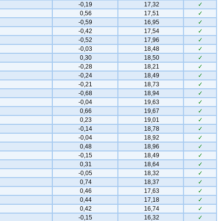
-0,19
17,32
✓
0,56
17,51
✓
-0,59
16,95
✓
-0,42
17,54
✓
-0,52
17,96
✓
-0,03
18,48
✓
0,30
18,50
✓
-0,28
18,21
✓
-0,24
18,49
✓
-0,21
18,73
✓
-0,68
18,94
✓
-0,04
19,63
✓
0,66
19,67
✓
0,23
19,01
✓
-0,14
18,78
✓
-0,04
18,92
✓
0,48
18,96
✓
-0,15
18,49
✓
0,31
18,64
✓
-0,05
18,32
✓
0,74
18,37
✓
0,46
17,63
✓
0,44
17,18
✓
0,42
16,74
✓
-0,15
16,32
✓