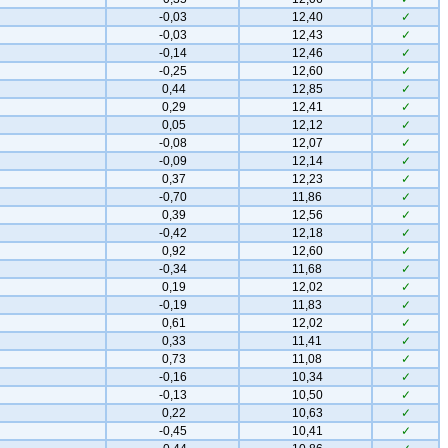
-0,03
12,40
✓
-0,03
12,43
✓
-0,14
12,46
✓
-0,25
12,60
✓
0,44
12,85
✓
0,29
12,41
✓
0,05
12,12
✓
-0,08
12,07
✓
-0,09
12,14
✓
0,37
12,23
✓
-0,70
11,86
✓
0,39
12,56
✓
-0,42
12,18
✓
0,92
12,60
✓
-0,34
11,68
✓
0,19
12,02
✓
-0,19
11,83
✓
0,61
12,02
✓
0,33
11,41
✓
0,73
11,08
✓
-0,16
10,34
✓
-0,13
10,50
✓
0,22
10,63
✓
-0,45
10,41
✓