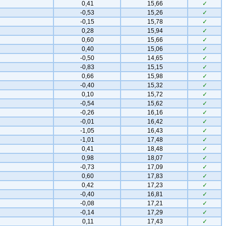
0,41
15,66
✓
-0,53
15,26
✓
-0,15
15,78
✓
0,28
15,94
✓
0,60
15,66
✓
0,40
15,06
✓
-0,50
14,65
✓
-0,83
15,15
✓
0,66
15,98
✓
-0,40
15,32
✓
0,10
15,72
✓
-0,54
15,62
✓
-0,26
16,16
✓
-0,01
16,42
✓
-1,05
16,43
✓
-1,01
17,48
✓
0,41
18,48
✓
0,98
18,07
✓
-0,73
17,09
✓
0,60
17,83
✓
0,42
17,23
✓
-0,40
16,81
✓
-0,08
17,21
✓
-0,14
17,29
✓
0,11
17,43
✓